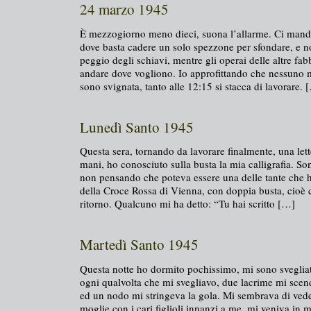
24 marzo 1945
È mezzogiorno meno dieci, suona l’allarme. Ci manda
dove basta cadere un solo spezzone per sfondare, e no
peggio degli schiavi, mentre gli operai delle altre fab
andare dove vogliono. Io approfittando che nessuno 
sono svignata, tanto alle 12:15 si stacca di lavorare. 
Lunedì Santo 1945
Questa sera, tornando da lavorare finalmente, una lett
mani, ho conosciuto sulla busta la mia calligrafia. S
non pensando che poteva essere una delle tante che ho
della Croce Rossa di Vienna, con doppia busta, cioè c
ritorno. Qualcuno mi ha detto: “Tu hai scritto […]
Martedì Santo 1945
Questa notte ho dormito pochissimo, mi sono svegliat
ogni qualvolta che mi svegliavo, due lacrime mi sce
ed un nodo mi stringeva la gola. Mi sembrava di ved
moglie con i cari figlioli innanzi a me, mi veniva in 