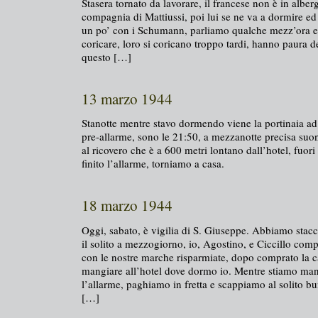
Stasera tornato da lavorare, il francese non è in albe
compagnia di Mattiussi, poi lui se ne va a dormire ed
un po’ con i Schumann, parliamo qualche mezz’ora e
coricare, loro si coricano troppo tardi, hanno paura d
questo […]
13 marzo 1944
Stanotte mentre stavo dormendo viene la portinaia ad 
pre-allarme, sono le 21:50, a mezzanotte precisa suo
al ricovero che è a 600 metri lontano dall’hotel, fuori
finito l’allarme, torniamo a casa.
18 marzo 1944
Oggi, sabato, è vigilia di S. Giuseppe. Abbiamo stac
il solito a mezzogiorno, io, Agostino, e Ciccillo com
con le nostre marche risparmiate, dopo comprato la 
mangiare all’hotel dove dormo io. Mentre stiamo ma
l’allarme, paghiamo in fretta e scappiamo al solito b
[…]