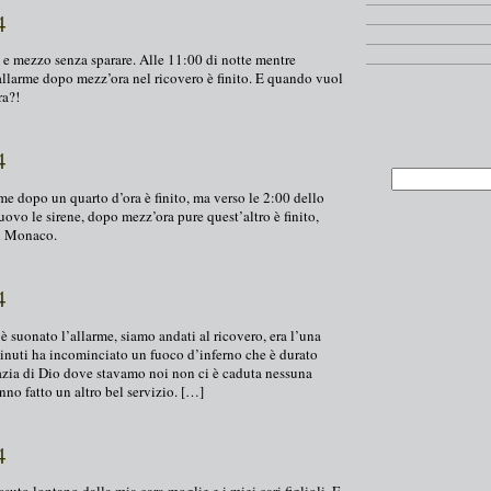
4
e e mezzo senza sparare. Alle 11:00 di notte mentre
allarme dopo mezz’ora nel ricovero è finito. E quando vuol
ra?!
4
me dopo un quarto d’ora è finito, ma verso le 2:00 dello
uovo le sirene, dopo mezz’ora pure quest’altro è finito,
di Monaco.
4
 suonato l’allarme, siamo andati al ricovero, era l’una
nuti ha incominciato un fuoco d’inferno che è durato
razia di Dio dove stavamo noi non ci è caduta nessuna
o fatto un altro bel servizio. […]
4